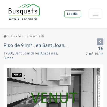
Español
Listado
Ficha inmueble
2
Piso de 91m
, en Sant Joan de les Abadesses, Girona
1€
17860, Sant Joan de les Abadesses,
2
2
91m
| 0€/m
Girona
VENTA