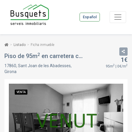
Español
Listado
Ficha inmueble
2
Piso de 95m
en carretera camprodon, en Sant Joan de les Abadesses, Girona
1€
17860, Sant Joan de les Abadesses,
2
2
95m
| 0€/m
Girona
VENTA