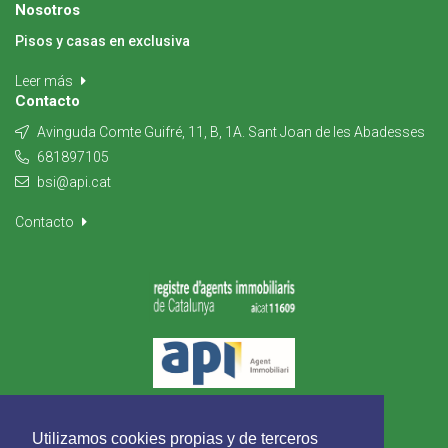
Nosotros
Pisos y casas en exclusiva
Leer más
Contacto
Avinguda Comte Guifré, 11, B, 1A. Sant Joan de les Abadesses
681897105
bsi@api.cat
Contacto
Utilizamos cookies propias y de terceros