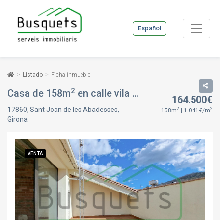
Español
Listado
Ficha inmueble
2
Casa de 158m
en calle vila vella, en Sant Joan de les Abadesses, Girona
164.500€
17860, Sant Joan de les Abadesses,
2
2
158m
| 1.041€/m
Girona
VENTA