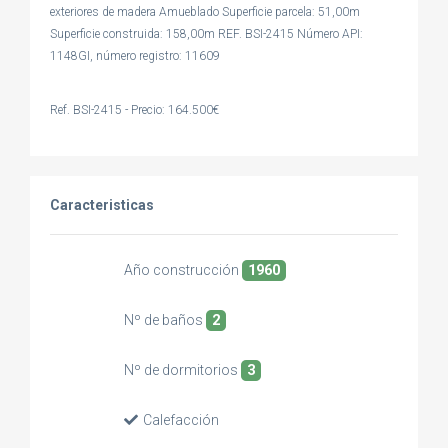
exteriores de madera Amueblado Superficie parcela: 51,00m
Superficie construida: 158,00m REF. BSI-2415 Número API:
1148GI, número registro: 11609
Ref. BSI-2415 - Precio: 164.500€
Caracteristicas
Año construcción
1960
Nº de baños
2
Nº de dormitorios
3
Calefacción