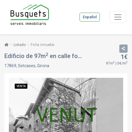
Español
Listado
Ficha inmueble
2
Edificio de 97m
en calle font, en Setcases, Girona
1€
2
2
97m
| 0€/m
17869, Setcases, Girona
VENTA